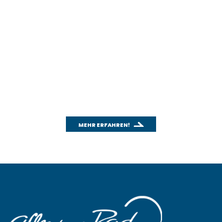
WICHTIGES THEMA: CO
2
Wusstest du schon, wie effektiv das
Fahrradfahren für unsere Umwelt ist?
Mit unserem CO
-Rechner kannst du einfach und
2
schnell den CO
-Ausstoß deines Autos berechnen
2
und mit dem Fahrradfahren vergleichen.
MEHR ERFAHREN!