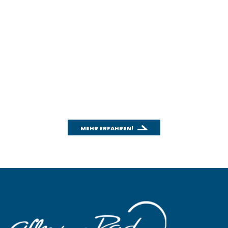
WICHTIGES THEMA: CO
2
Wusstest du schon, wie effektiv das
Fahrradfahren für unsere Umwelt ist?
Mit unserem CO
-Rechner kannst du einfach und
2
schnell den CO
-Ausstoß deines Autos berechnen
2
und mit dem Fahrradfahren vergleichen.
MEHR ERFAHREN!