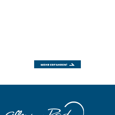
WICHTIGES THEMA: CO
2
Wusstest du schon, wie effektiv das
Fahrradfahren für unsere Umwelt ist?
Mit unserem CO
-Rechner kannst du einfach und
2
schnell den CO
-Ausstoß deines Autos berechnen
2
und mit dem Fahrradfahren vergleichen.
MEHR ERFAHREN!