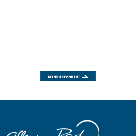
WICHTIGES THEMA: CO
2
Wusstest du schon, wie effektiv das
Fahrradfahren für unsere Umwelt ist?
Mit unserem CO
-Rechner kannst du einfach und
2
schnell den CO
-Ausstoß deines Autos berechnen
2
und mit dem Fahrradfahren vergleichen.
MEHR ERFAHREN!